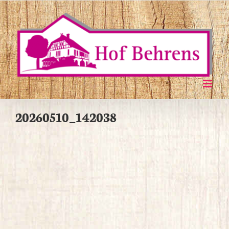
Zum
Inhalt
springen
20260510_142038