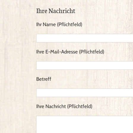
Karte
laden
Ihre Nachricht
Google
Ihr Name (Pflichtfeld)
Maps
immer
entsperren
Ihre E-Mail-Adresse (Pflichtfeld)
Betreff
Ihre Nachricht (Pflichtfeld)