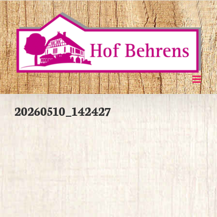
Zum
Inhalt
springen
20260510_142427