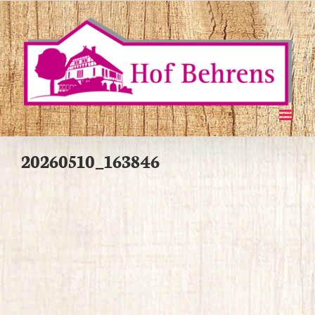
Zum
Inhalt
springen
20260510_163846