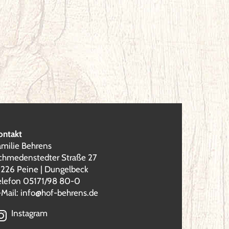
ontakt
amilie Behrens
chmedenstedter Straße 27
1226 Peine | Dungelbeck
elefon 05171/98 80-0
-Mail:
info@hof-behrens.de
Instagram