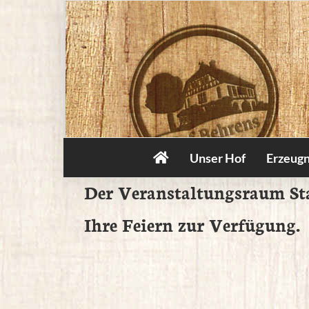
Zum
Inhalt
springen
Unser Hof
Erzeugn
Der Veranstaltungsraum Stal
Ihre Feiern zur Verfügung.