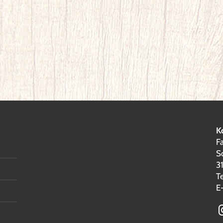
K
F
S
3
T
E