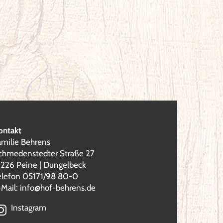
ontakt
amilie Behrens
chmedenstedter Straße 27
1226 Peine | Dungelbeck
elefon 05171/98 80-0
-Mail:
info@hof-behrens.de
Instagram