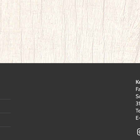
K
F
S
3
T
E