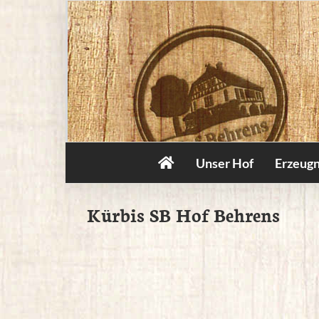
Zum
Inhalt
springen
Unser Hof
Erzeugn
Kürbis SB Hof Behrens