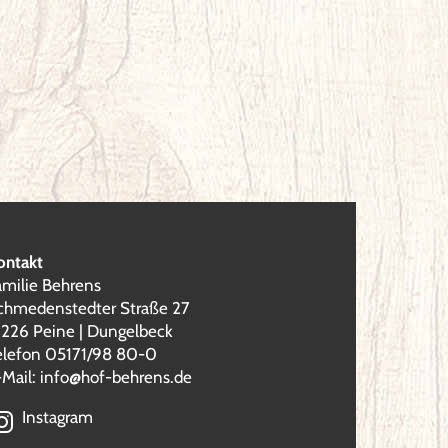
ontakt
amilie Behrens
chmedenstedter Straße 27
1226 Peine | Dungelbeck
elefon 05171/98 80-0
-Mail:
info@hof-behrens.de
Instagram