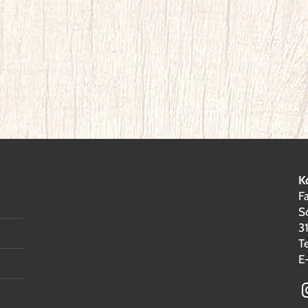
K
F
S
3
T
E