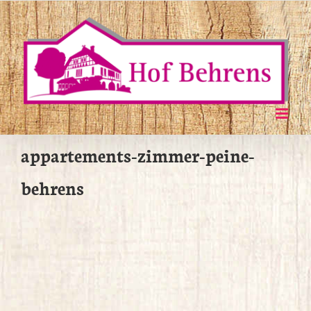
Zum
Inhalt
springen
appartements-zimmer-peine-
behrens