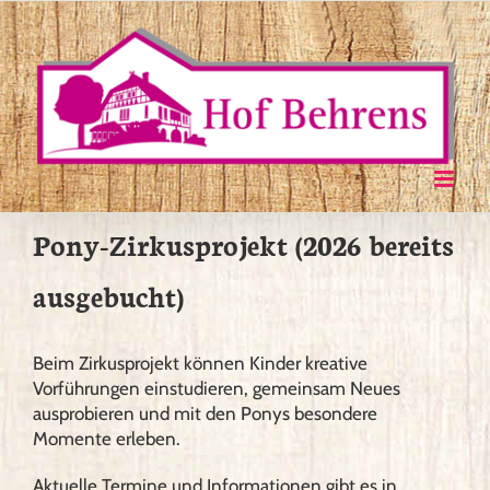
Zum
Inhalt
springen
Pony-Zirkusprojekt (2026 bereits
ausgebucht)
Beim Zirkusprojekt können Kinder kreative
Vorführungen einstudieren, gemeinsam Neues
ausprobieren und mit den Ponys besondere
Momente erleben.
Aktuelle Termine und Informationen gibt es in