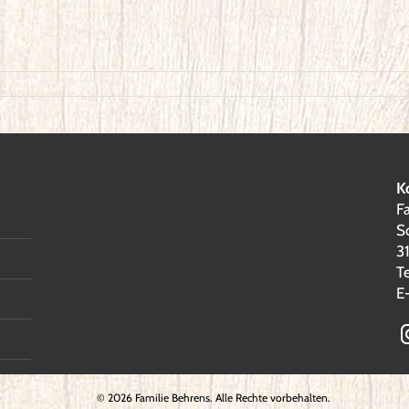
K
F
S
3
T
E
©
2026 Familie Behrens. Alle Rechte vorbehalten.