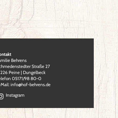
ontakt
amilie Behrens
chmedenstedter Straße 27
1226 Peine | Dungelbeck
elefon 05171/98 80-0
-Mail:
info@hof-behrens.de
Instagram