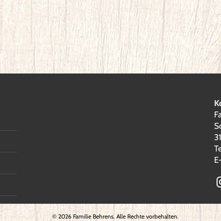
K
F
S
3
T
E
©
2026 Familie Behrens. Alle Rechte vorbehalten.