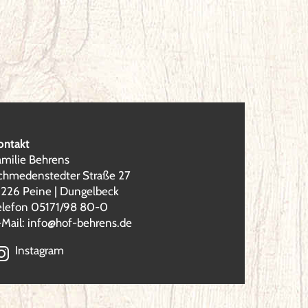
ontakt
amilie Behrens
chmedenstedter Straße 27
1226 Peine | Dungelbeck
elefon 05171/98 80-0
-Mail:
info@hof-behrens.de
Instagram