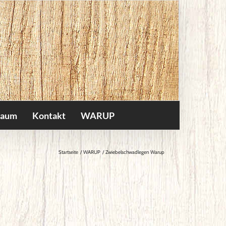
raum
Kontakt
WARUP
Startseite
WARUP
Zwiebelschwadlegen Warup